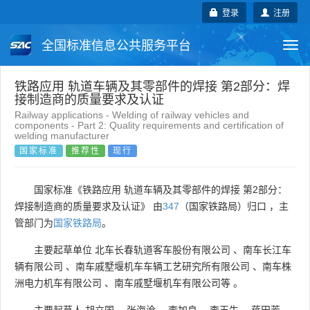
登录
注册
全国标准信息公共服务平台
Togg
navi
国家标准
行业标准
地方标准
铁路应用 轨道车辆及其零部件的焊接 第2部分：焊
接制造商的质量要求及认证
Railway applications - Welding of railway vehicles and
团体标准
企业标准
国际标准
components - Part 2: Quality requirements and certification of
welding manufacturer
国家标准
推荐性
现行
国外标准
技术委员会
国家标准《铁路应用 轨道车辆及其零部件的焊接 第2部分：
焊接制造商的质量要求及认证》 由
347
（国家铁路局）归口 ，主
管部门为
国家铁路局
。
主要起草单位
北车长春轨道客车股份有限公司
、
南车长江车
辆有限公司
、
南车戚墅堰机车车辆工艺研究所有限公司
、
南车株
洲电力机车有限公司
、
南车戚墅堰机车有限公司等
。
主要起草人
胡立国
、
张海沧
、
李加良
、
李玉生
、
蒋田芳
、