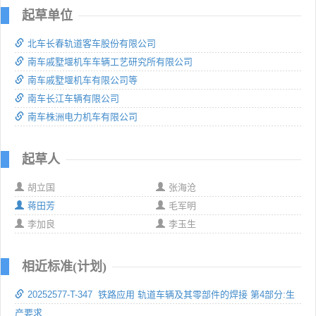
起草单位
北车长春轨道客车股份有限公司
南车戚墅堰机车车辆工艺研究所有限公司
南车戚墅堰机车有限公司等
南车长江车辆有限公司
南车株洲电力机车有限公司
起草人
胡立国
张海沧
蒋田芳
毛军明
李加良
李玉生
相近标准(计划)
20252577-T-347 铁路应用 轨道车辆及其零部件的焊接 第4部分:生
产要求