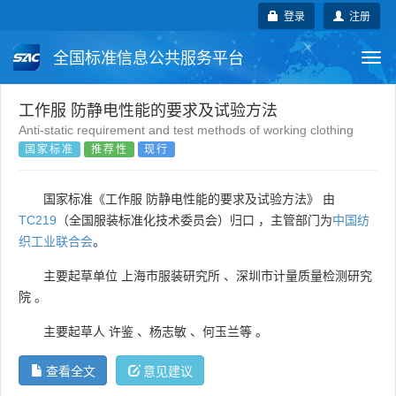
登录
注册
全国标准信息公共服务平台
Togg
navi
国家标准
行业标准
地方标准
工作服 防静电性能的要求及试验方法
Anti-static requirement and test methods of working clothing
国家标准
推荐性
现行
团体标准
企业标准
国际标准
国外标准
技术委员会
国家标准《工作服 防静电性能的要求及试验方法》 由
TC219
（全国服装标准化技术委员会）归口 ，主管部门为
中国纺
织工业联合会
。
主要起草单位
上海市服装研究所
、
深圳市计量质量检测研究
院
。
主要起草人
许鉴
、
杨志敏
、
何玉兰等
。
查看全文
意见建议