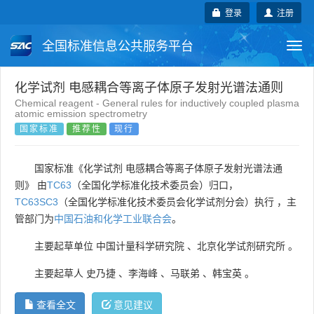
登录
注册
全国标准信息公共服务平台
Togg
navi
国家标准
行业标准
地方标准
化学试剂 电感耦合等离子体原子发射光谱法通则
Chemical reagent - General rules for inductively coupled plasma
atomic emission spectrometry
团体标准
企业标准
国际标准
国家标准
推荐性
现行
国外标准
技术委员会
国家标准《化学试剂 电感耦合等离子体原子发射光谱法通
则》 由
TC63
（全国化学标准化技术委员会）归口，
TC63SC3
（全国化学标准化技术委员会化学试剂分会）执行 ，主
管部门为
中国石油和化学工业联合会
。
主要起草单位
中国计量科学研究院
、
北京化学试剂研究所
。
主要起草人
史乃捷
、
李海峰
、
马联弟
、
韩宝英
。
查看全文
意见建议