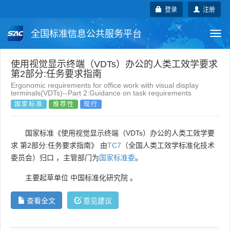
登录
注册
全国标准信息公共服务平台
Togg
navi
国家标准
行业标准
地方标准
使用视觉显示终端（VDTs）办公的人类工效学要求
第2部分:任务要求指南
Ergonomic requirements for office work with visual display
团体标准
企业标准
国际标准
terminals(VDTs)--Part 2:Guidance on task requirements
国家标准
推荐性
现行
国外标准
技术委员会
国家标准《使用视觉显示终端（VDTs）办公的人类工效学要
求 第2部分:任务要求指南》 由
TC7
（全国人类工效学标准化技术
委员会）归口 ，主管部门为
国家标准委
。
主要起草单位
中国标准化研究院
。
查看全文
意见建议