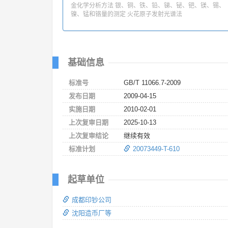
金化学分析方法 银、铜、铁、铅、锑、铋、钯、镁、锡、
镍、锰和铬量的测定 火花原子发射光谱法
基础信息
标准号
GB/T 11066.7-2009
发布日期
2009-04-15
实施日期
2010-02-01
上次复审日期
2025-10-13
上次复审结论
继续有效
标准计划
20073449-T-610
起草单位
成都印钞公司
沈阳造币厂等