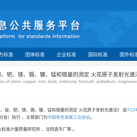
方标准
团体标准
企业标准
国际标准
国外标
铋、钯、镁、锡、镍、锰和铬量的测定 火花原子发射光谱
on of silver, copper, iron, lead, antimony, bismuth, palladium, magnes
、铋、钯、镁、锡、镍、锰和铬量的测定 火花原子发射光谱法》 由
TC2
分会）执行 ，主管部门为
中国有色金属工业协会
。
业标准计量质量研究所
、
沈阳造币厂等
。