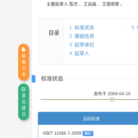
主要起草人
陈杰
、
王自森
、
王德雨等
。
1
标准状态
5
目录
2
基础信息
3
起草单位
4
起草人
查
看
文
本
标准状态
发布
于 2009-04-15
意
见
建
议
当前标准
GB/T 11066.7-2009
现行