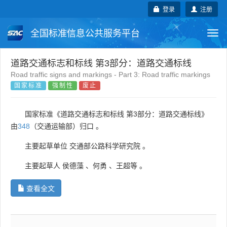
登录
注册
全国标准信息公共服务平台
Togg
navi
国家标准
行业标准
地方标准
道路交通标志和标线 第3部分：道路交通标线
Road traffic signs and markings - Part 3: Road traffic markings
国家标准
强制性
废止
团体标准
企业标准
国际标准
国外标准
技术委员会
国家标准《道路交通标志和标线 第3部分：道路交通标线》
由
348
（交通运输部）归口 。
主要起草单位
交通部公路科学研究院
。
主要起草人
侯德藻
、
何勇
、
王超等
。
查看全文