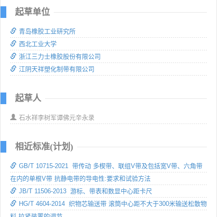
起草单位
青岛橡胶工业研究所
西北工业大学
浙江三力士橡胶股份有限公司
江阴天祥塑化制带有限公司
起草人
石水祥李树军谭佛元辛永录
相近标准(计划)
GB/T 10715-2021 带传动 多楔带、联组V带及包括宽V带、六角带
在内的单根V带 抗静电带的导电性:要求和试验方法
JB/T 11506-2013 游标、带表和数显中心距卡尺
HG/T 4604-2014 织物芯输送带 滚筒中心距不大于300米输送松散物
料 拉紧装置的调节