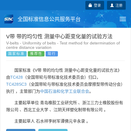
登录
注册
全国标准信息公共服务平台
Togg
navi
国家标准
行业标准
地方标准
V带 带的均匀性 测量中心距变化量的试验方法
V-belts - Uniformity of belts - Test method for determination of
centre distance variation
团体标准
企业标准
国际标准
国家标准
推荐性
现行
国外标准
技术委员会
国家标准《V带 带的均匀性 测量中心距变化量的试验方法》
由
TC428
（全国带轮与带标准化技术委员会）归口，
TC428SC3
（全国带轮与带标准化技术委员会摩擦型带传动分会）
执行 ，主管部门为
中国石油和化学工业联合会
。
主要起草单位
青岛橡胶工业研究所
、
浙江三力士橡胶股份有
限公司
、
西北工业大学
、
江阴天祥塑化制带有限公司
。
主要起草人
石水祥李树军谭佛元辛永录
。