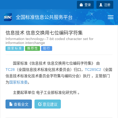
登录
注册
全国标准信息公共服务平台
Togg
navi
国家标准
行业标准
地方标准
信息技术 信息交换用七位编码字符集
Information technology--7-bit coded character set for
information interchange
团体标准
企业标准
国际标准
国家标准
推荐性
现行
国外标准
技术委员会
国家标准《信息技术 信息交换用七位编码字符集》 由
TC28
（全国信息技术标准化技术委员会）归口，
TC28SC2
（全国
信息技术标准化技术委员会字符集与编码分会）执行 ，主管部门
为
国家标准委
。
主要起草单位
电子工业部标准化研究所
。
查看全文
意见建议