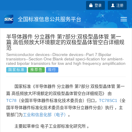
登录
注册
全国标准信息公共服务平台
Togg
navi
国家标准
行业标准
地方标准
半导体器件 分立器件 第7部分:双极型晶体管 第一
篇 高低频放大环境额定的双极型晶体管空白详细规
范
团体标准
企业标准
国际标准
Semiconductor devices--Discrete devices--Part 7:Bipolar
transistors--Section One:Blank detail speci-fication for ambient-
rated bipolar transistors for low and high frequency amplification
国外标准
技术委员会
国家标准
推荐性
现行
国家标准《半导体器件 分立器件 第7部分:双极型晶体管 第一
篇 高低频放大环境额定的双极型晶体管空白详细规范》 由
TC78
（全国半导体器件标准化技术委员会）归口，
TC78SC1
（全
国半导体器件标准化技术委员会半导体分立器件分会）执行 ，主
管部门为
工业和信息化部（电子）
。
主要起草单位
电子工业部标准化研究所
。