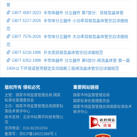
管
GB/T 4587-2023 半导体器件 分立器件 第7部分：双极型晶体管
GB/T 6217-2026 半导体分立器件 小功率双极型晶体管空白详细规
范
GB/T 7576-2026 半导体分立器件 大功率双极型晶体管空白详细规
范
GB/T 6218-1996 开关用双极型晶体管空白详细规范
GB/T 6352-1998 半导体器件 分立器件 第6部分:闸流晶体管 第一篇
100A以下环境或管壳额定反向阻断三极闸流晶体管空白详细规范
版权所有 侵权必究
重要网站链接
主管：国家市场监督管理总局 国家
国家市场监督管理总局
标准化管理委员会
国家标准化管理委员会
主办：国家市场监督管理总局国家标
国家市场监督管理总局国家标准技术
准技术审评中心
审评中心
技术支持：北京中标赛宇科技有限公
司
支持电话：010-82261054
备案号：
京ICP备18022388号-1