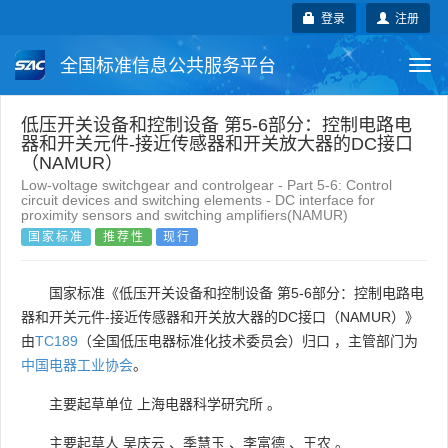
登录
注册
全国标准信息公共服务平台
Togg
navi
国家标准
行业标准
地方标准
低压开关设备和控制设备 第5-6部分：控制电路电
器和开关元件-接近传感器和开关放大器的DC接口
（NAMUR）
团体标准
企业标准
国际标准
Low-voltage switchgear and controlgear - Part 5-6: Control
circuit devices and switching elements - DC interface for
proximity sensors and switching amplifiers(NAMUR)
国外标准
技术委员会
国家标准
推荐性
现行
国家标准《低压开关设备和控制设备 第5-6部分：控制电路电
器和开关元件-接近传感器和开关放大器的DC接口（NAMUR）》
由
TC189
（全国低压电器标准化技术委员会）归口 ，主管部门为
中国电器工业协会
。
主要起草单位
上海电器科学研究所
。
主要起草人
吴庆云
、
季慧玉
、
李富德
、
王农
。