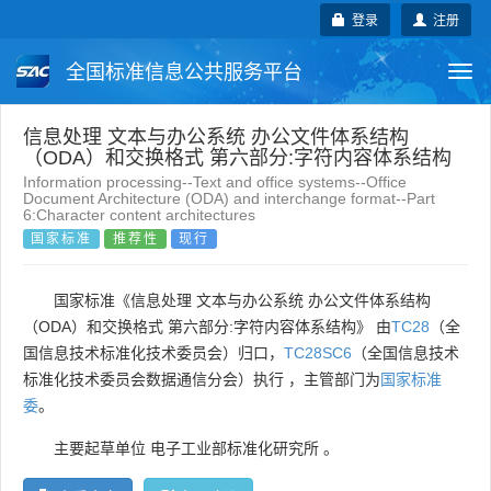
登录
注册
全国标准信息公共服务平台
Togg
navi
国家标准
行业标准
地方标准
信息处理 文本与办公系统 办公文件体系结构
（ODA）和交换格式 第六部分:字符内容体系结构
Information processing--Text and office systems--Office
团体标准
企业标准
国际标准
Document Architecture (ODA) and interchange format--Part
6:Character content architectures
国家标准
推荐性
现行
国外标准
技术委员会
国家标准《信息处理 文本与办公系统 办公文件体系结构
（ODA）和交换格式 第六部分:字符内容体系结构》 由
TC28
（全
国信息技术标准化技术委员会）归口，
TC28SC6
（全国信息技术
标准化技术委员会数据通信分会）执行 ，主管部门为
国家标准
委
。
主要起草单位
电子工业部标准化研究所
。