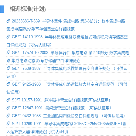
相近标准(计划)
20233686-T-339 半导体器件 集成电路 第2-8部分：数字集成电路
集成电路静态读/写存储器空白详细规范
GB/T 14119-1993 半导体集成电路双极熔丝式可编程只读存储器空
白详细规范（可供认证用）
GB/T 17574.10-2003 半导体器件 集成电路 第2-10部分:数字集成电
路 集成电路动态读/写存储器空白详细规范
GB/T 7509-1987 半导体集成电路微处理器空白详细规范 （可供认
证用）
GB/T 9425-1988 半导体集成电路运算放大器空白详细规范 （可供
认证用）
SJ/T 10157-1991 脉冲磁控管空白详细规范(可供认证用)
GB/T 12847-1991 氢闸流管空白详细规范 （可供认证用）
GB/T 9432-1988 工业加热用四极管空白详细规范 （可供认证用）
SJ/T 10269-1991 半导体集成电路CF155/CF255/CF355型JFET输
入运算放大器详细规范(可供认证用)