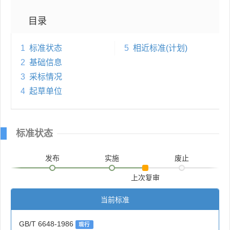
目录
1
标准状态
5
相近标准(计划)
2
基础信息
3
采标情况
4
起草单位
标准状态
发布
实施
废止
上次复审
当前标准
GB/T 6648-1986
现行