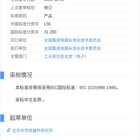
上次复审结论
修订
标准类别
产品
中国标准分类号
L56
国际标准分类号
31.200
归口单位
全国集成电路标准化技术委员会
执行单位
全国集成电路标准化技术委员会
主管部门
工业和信息化部（电子）
采标情况
本标准非等效采用IEC国际标准：IEC (CO)988:1985。
采标中文名称:。
起草单位
北京半导体器件研究所