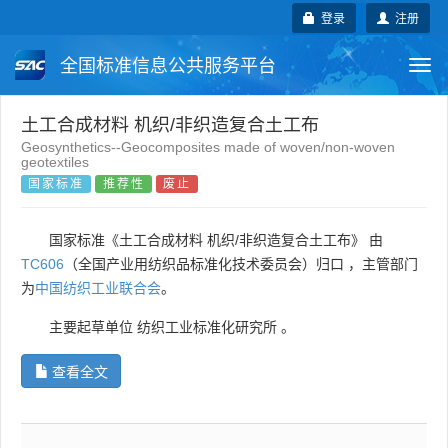
登录
注册
全国标准信息公共服务平台
Togg
navi
国家标准
行业标准
地方标准
土工合成材料 机织/非织造复合土工布
Geosynthetics--Geocomposites made of woven/non-woven
geotextiles
团体标准
企业标准
国际标准
国家标准
推荐性
废止
国外标准
技术委员会
国家标准《土工合成材料 机织/非织造复合土工布》 由
TC606
（全国产业用纺织品标准化技术委员会）归口 ，主管部门
为
中国纺织工业联合会
。
主要起草单位
纺织工业标准化研究所
。
查看全文