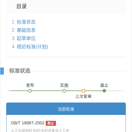
目录
1
标准状态
2
基础信息
3
起草单位
4
相近标准(计划)
标准状态
发布
实施
废止
上次复审
当前标准
GB/T 18887-2002
废止
土工合成材料 机织/非织造复合土工布