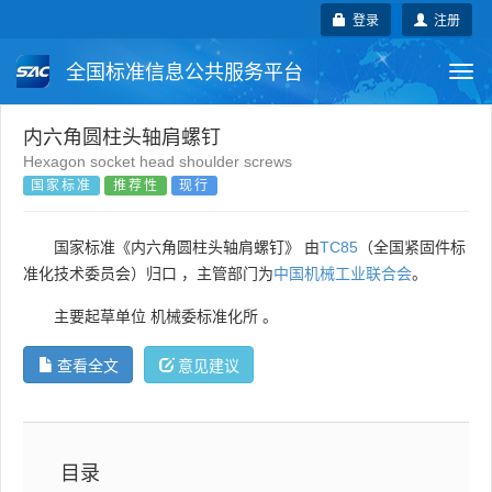
登录
注册
全国标准信息公共服务平台
Togg
navi
国家标准
行业标准
地方标准
内六角圆柱头轴肩螺钉
Hexagon socket head shoulder screws
国家标准
推荐性
现行
团体标准
企业标准
国际标准
国外标准
技术委员会
国家标准《内六角圆柱头轴肩螺钉》 由
TC85
（全国紧固件标
准化技术委员会）归口 ，主管部门为
中国机械工业联合会
。
主要起草单位
机械委标准化所
。
查看全文
意见建议
目录