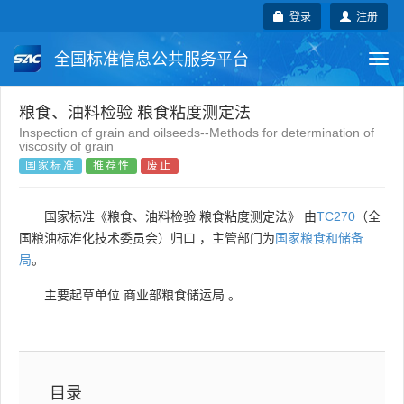
登录
注册
全国标准信息公共服务平台
Togg
navi
国家标准
行业标准
地方标准
粮食、油料检验 粮食粘度测定法
Inspection of grain and oilseeds--Methods for determination of
viscosity of grain
团体标准
企业标准
国际标准
国家标准
推荐性
废止
国外标准
技术委员会
国家标准《粮食、油料检验 粮食粘度测定法》 由
TC270
（全
国粮油标准化技术委员会）归口 ，主管部门为
国家粮食和储备
局
。
主要起草单位
商业部粮食储运局
。
目录