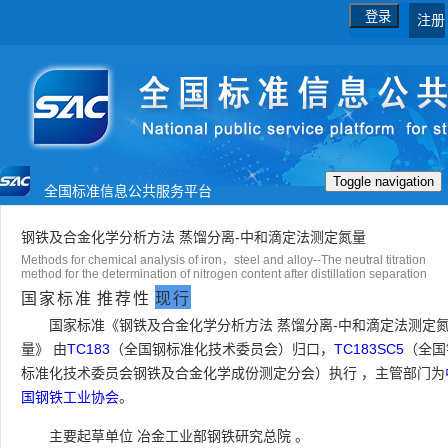
登录
注册
Toggle navigation
全国标准信息公共服务平台
首页
国家标准
行业标准
钢铁及合金化学分析方法 蒸馏分离-中和滴定法测定氮量
Methods for chemical analysis of iron，steel and alloy--The neutral titration
method for the determination of nitrogen content after distillation separation
地方标准
团体标准
企业标准
国家标准
推荐性
现行
国家标准《钢铁及合金化学分析方法 蒸馏分离-中和滴定法测定
国际标准
国外标准
技术委员会
量》 由
TC183
（全国钢标准化技术委员会）归口，
TC183SC5
（全国
标准化技术委员会钢铁及合金化学成份测定分会）执行 ，主管部门为
国钢铁工业协会
。
主要起草单位
冶金工业部钢铁研究总院
。