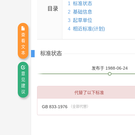
1
标准状态
目录
2
基础信息
3
起草单位
4
相近标准(计划)
查
看
文
本
标准状态
发布
于 1988-06-24
意
见
建
代替了以下标准
议
GB 833-1976
（全部代替）