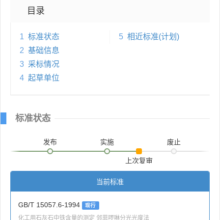
目录
1
标准状态
5
相近标准(计划)
2
基础信息
3
采标情况
4
起草单位
标准状态
发布
实施
废止
上次复审
当前标准
GB/T 15057.6-1994
现行
化工用石灰石中铁含量的测定 邻菲啰啉分光光度法