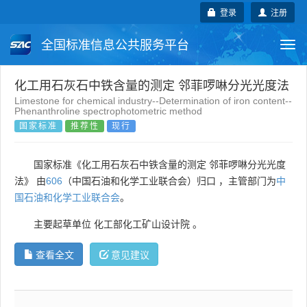
登录
注册
全国标准信息公共服务平台
Togg
navi
国家标准
行业标准
地方标准
化工用石灰石中铁含量的测定 邻菲啰啉分光光度法
Limestone for chemical industry--Determination of iron content--
Phenanthroline spectrophotometric method
团体标准
企业标准
国际标准
国家标准
推荐性
现行
国外标准
技术委员会
国家标准《化工用石灰石中铁含量的测定 邻菲啰啉分光光度
法》 由
606
（中国石油和化学工业联合会）归口 ，主管部门为
中
国石油和化学工业联合会
。
主要起草单位
化工部化工矿山设计院
。
查看全文
意见建议