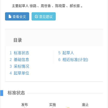
主要起草人
徐路
、
周世香
、
陈晓雷
、
郝长振
。
查看全文
意见建议
目录
1
标准状态
5
起草人
2
基础信息
6
相近标准(计划)
3
采标情况
4
起草单位
标准状态
发布
实施
废止