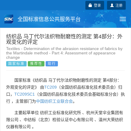
登录
注册
全国标准信息公共服务平台
Togg
navi
国家标准
行业标准
地方标准
纺织品 马丁代尔法织物耐磨性的测定 第4部分：外
观变化的评定
Textiles - Determination of the abrasion resistance of fabrics by
团体标准
企业标准
国际标准
the Martindale method - Part 4: Assessment of appearance
change
国家标准
推荐性
现行
国外标准
技术委员会
国家标准《纺织品 马丁代尔法织物耐磨性的测定 第4部分：
外观变化的评定》 由
TC209
（全国纺织品标准化技术委员会）归
口，
TC209SC1
（全国纺织品标准化技术委员会基础标准分会）执
行 ，主管部门为
中国纺织工业联合会
。
主要起草单位
纺织工业标准化研究所
、
杭州天堂伞业集团有
限公司
、
中纺标（北京）检验认证中心有限公司
、
温州大荣纺织
仪器有限公司
。