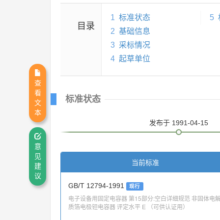
1
标准状态
5
目录
2
基础信息
3
采标情况
4
起草单位
查
看
标准状态
文
本
发布
于 1991-04-15
意
见
当前标准
建
议
GB/T 12794-1991
现行
电子设备用固定电容器 第15部分:空白详细规范 非固体电
质箔电极钽电容器 评定水平 E （可供认证用）