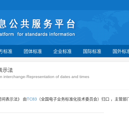
方标准
团体标准
企业标准
国际标准
国外标
表示法
n interchange-Representation of dates and times
时间表示法》 由
TC83
（全国电子业务标准化技术委员会）归口 ，主管部