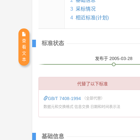
2
基础信息
3
采标情况
4
相近标准(计划)
查
标准状态
看
文
发布
于 2005-03-28
本
代替了以下标准
GB/T 7408-1994
（全部代替）
数据元和交换格式 信息交换 日期和时间表示法
基础信息