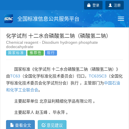
登录
注册
全国标准信息公共服务平台
Togg
navi
国家标准
行业标准
地方标准
化学试剂 十二水合磷酸氢二钠（磷酸氢二钠）
Chemical reagent - Disodium hydrogen phosphate
dodecahydrate
团体标准
企业标准
国际标准
国家标准
推荐性
现行
国外标准
技术委员会
国家标准《化学试剂 十二水合磷酸氢二钠（磷酸氢二钠）》
由
TC63
（全国化学标准化技术委员会）归口，
TC63SC3
（全国化
学标准化技术委员会化学试剂分会）执行 ，主管部门为
中国石油
和化学工业联合会
。
主要起草单位
北京益利精细化学品有限公司
。
主要起草人
赵玉峰
、
毕永萍
。
查看全文
意见建议