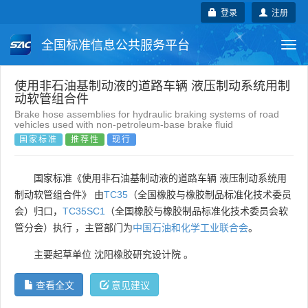
登录
注册
全国标准信息公共服务平台
Togg
navi
国家标准
行业标准
地方标准
使用非石油基制动液的道路车辆 液压制动系统用制
动软管组合件
Brake hose assemblies for hydraulic braking systems of road
团体标准
企业标准
国际标准
vehicles used with non-petroleum-base brake fluid
国家标准
推荐性
现行
国外标准
技术委员会
国家标准《使用非石油基制动液的道路车辆 液压制动系统用
制动软管组合件》 由
TC35
（全国橡胶与橡胶制品标准化技术委员
会）归口，
TC35SC1
（全国橡胶与橡胶制品标准化技术委员会软
管分会）执行 ，主管部门为
中国石油和化学工业联合会
。
主要起草单位
沈阳橡胶研究设计院
。
查看全文
意见建议