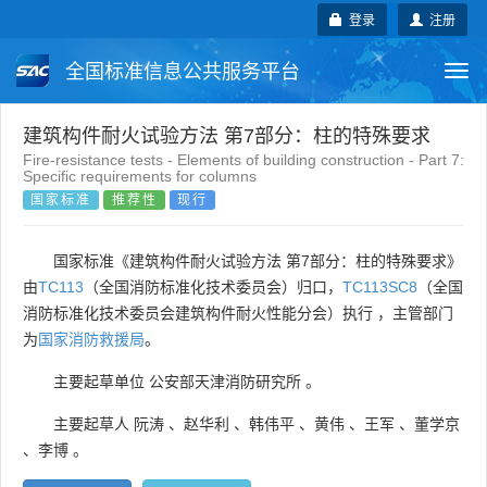
登录
注册
全国标准信息公共服务平台
Togg
navi
国家标准
行业标准
地方标准
建筑构件耐火试验方法 第7部分：柱的特殊要求
Fire-resistance tests - Elements of building construction - Part 7:
Specific requirements for columns
团体标准
企业标准
国际标准
国家标准
推荐性
现行
国外标准
技术委员会
国家标准《建筑构件耐火试验方法 第7部分：柱的特殊要求》
由
TC113
（全国消防标准化技术委员会）归口，
TC113SC8
（全国
消防标准化技术委员会建筑构件耐火性能分会）执行 ，主管部门
为
国家消防救援局
。
主要起草单位
公安部天津消防研究所
。
主要起草人
阮涛
、
赵华利
、
韩伟平
、
黄伟
、
王军
、
董学京
、
李博
。