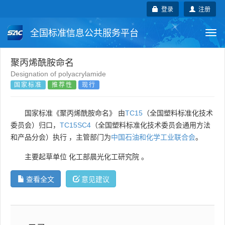
登录
注册
全国标准信息公共服务平台
Togg
navi
国家标准
行业标准
地方标准
聚丙烯酰胺命名
Designation of polyacrylamide
国家标准
推荐性
现行
团体标准
企业标准
国际标准
国外标准
技术委员会
国家标准《聚丙烯酰胺命名》 由
TC15
（全国塑料标准化技术
委员会）归口，
TC15SC4
（全国塑料标准化技术委员会通用方法
和产品分会）执行 ，主管部门为
中国石油和化学工业联合会
。
主要起草单位
化工部晨光化工研究院
。
查看全文
意见建议