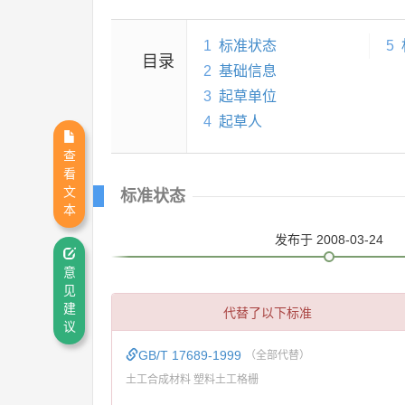
1
标准状态
5
目录
2
基础信息
3
起草单位
4
起草人
查
看
文
标准状态
本
发布
于 2008-03-24
意
见
建
代替了以下标准
议
GB/T 17689-1999
（全部代替）
土工合成材料 塑料土工格栅