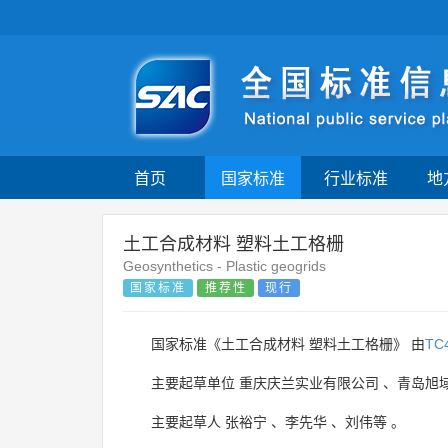
首页
国家标准
行业标准
地
土工合成材料 塑料土工格栅
Geosynthetics - Plastic geogrids
国家标准
推荐性
现行
国家标准《土工合成材料 塑料土工格栅》 由
TC
主要起草单位
重庆庆兰实业有限公司
、
青岛旭
主要起草人
张裕宁
、
李先华
、
刘伟等
。