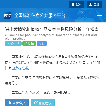
登录
注册
全国标准信息公共服务平台
Togg
navi
国家标准
行业标准
地方标准
进出境植物和植物产品有害生物风险分析工作指南
Guideline for pest risk analysis of import and export plant and
plant product
团体标准
企业标准
国际标准
国家标准
推荐性
现行
国外标准
技术委员会
国家标准《进出境植物和植物产品有害生物风险分析工作指
南》 由
TC271
（全国植物检疫标准化技术委员会）归口 ，主管部
门为
国家标准委
。
主要起草单位
中国检验检疫科学研究院
、
上海出入境检验检
疫局等
。
主要起草人
李尉民
、
陈克
、
施宗伟等
。
查看全文
意见建议