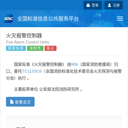
登录
注册
全国标准信息公共服务平台
Togg
navi
国家标准
行业标准
地方标准
火灾报警控制器
Fire Alarm Control Units
国家标准
强制性
废止
团体标准
企业标准
国际标准
国外标准
技术委员会
国家标准《火灾报警控制器》 由
906
（国家消防救援局）归
口，委托
TC113SC6
（全国消防标准化技术委员会火灾探测与报警
分会）执行 。
主要起草单位
公安部沈阳消防研究所
。
查看全文