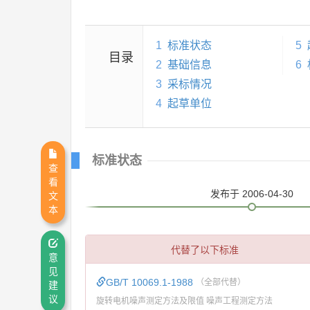
1
标准状态
5
目录
2
基础信息
6
3
采标情况
4
起草单位
标准状态
查
看
发布
于 2006-04-30
文
本
代替了以下标准
意
见
GB/T 10069.1-1988
（全部代替）
建
议
旋转电机噪声测定方法及限值 噪声工程测定方法