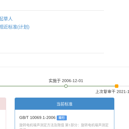
起草人
相近标准(计划)
实施
于 2006-12-01
上次复审
于 2021-
当前标准
GB/T 10069.1-2006
现行
旋转电机噪声测定方法及限值 第1部分：旋转电机噪声测定