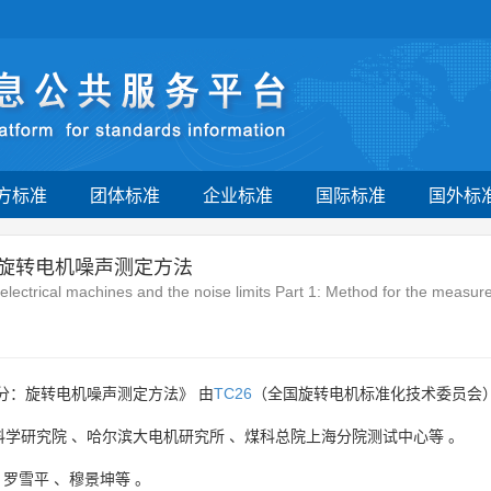
方标准
团体标准
企业标准
国际标准
国外标
：旋转电机噪声测定方法
electrical machines and the noise limits Part 1: Method for the measure
分：旋转电机噪声测定方法》 由
TC26
（全国旋转电机标准化技术委员会）
科学研究院
、
哈尔滨大电机研究所
、
煤科总院上海分院测试中心等
。
、
罗雪平
、
穆景坤等
。