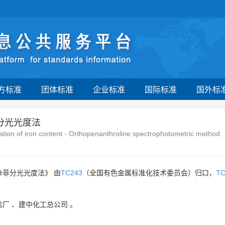
方标准
团体标准
企业标准
国际标准
国外标
分光光度法
nation of iron content - Orthopenanthroline spectrophotometric method
杂菲分光光度法》 由
TC243
（全国有色金属标准化技术委员会）归口，
TC
盐厂
、
建中化工总公司
。