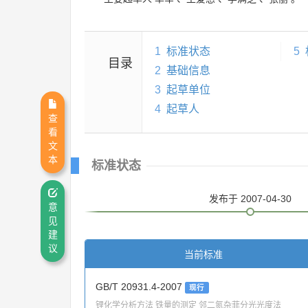
1
标准状态
5
目录
2
基础信息
3
起草单位
4
起草人
查
看
文
本
标准状态
发布
于 2007-04-30
意
见
建
议
当前标准
GB/T 20931.4-2007
现行
锂化学分析方法 铁量的测定 邻二氮杂菲分光光度法