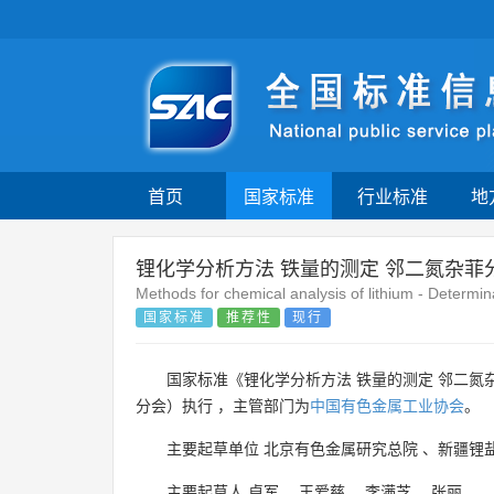
首页
国家标准
行业标准
地
锂化学分析方法 铁量的测定 邻二氮杂菲
Methods for chemical analysis of lithium - Determi
国家标准
推荐性
现行
国家标准《锂化学分析方法 铁量的测定 邻二氮
分会）执行 ，主管部门为
中国有色金属工业协会
。
主要起草单位
北京有色金属研究总院
、
新疆锂
主要起草人
卓军
、
王爱慈
、
李满芝
、
张丽
。