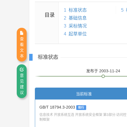
1
标准状态
5
目录
2
基础信息
3
采标情况
4
起草单位
查
看
文
本
标准状态
发布
于 2003-11-24
意
见
建
议
当前标准
GB/T 18794.3-2003
现行
信息技术 开放系统互连 开放系统安全框架 第3部分:访问控
制框架