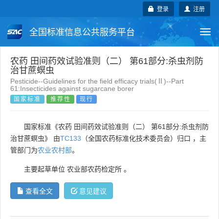
登录
注册
全国标准信息公共服务平台
Togg
navi
国家标准
行业标准
地方标准
农药 田间药效试验准则（二） 第61部分:杀虫剂防
治甘蔗螟虫
Pesticide--Guidelines for the field efficacy trials(Ⅱ)--Part
团体标准
企业标准
国际标准
61:Insecticides against sugarcane borer
国家标准
推荐性
现行
国外标准
技术委员会
国家标准《农药 田间药效试验准则（二） 第61部分:杀虫剂防
治甘蔗螟虫》 由
TC133
（全国农药标准化技术委员会）归口 ，主
管部门为
农业农村部
。
主要起草单位
农业部农药检定所
。
查看全文
意见建议