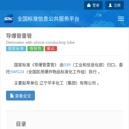
登录
注册
全国标准信息公共服务平台
Togg
navi
国家标准
行业标准
地方标准
导爆管雷管
Detonator with shock-conducting tube
国家标准
强制性
废止
团体标准
企业标准
国际标准
国外标准
技术委员会
国家标准《导爆管雷管》 由
339
（工业和信息化部）归口，委
托
SWG24
（全国民用爆炸物品标准化工作组）执行 。
主要起草单位
辽宁华丰化工（集团）有限公司
。
查看全文
目录