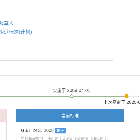
起草人
相近标准(计划)
实施
于 2009-04-01
上次复审
于 2025-
当前标准
GB/T 2411-2008
现行
塑料和硬橡胶 使用硬度计测定压痕硬度（邵氏硬度）