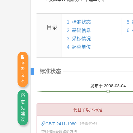
1
标准状态
5
目录
2
基础信息
6
3
采标情况
4
起草单位
查
看
标准状态
文
本
发布
于 2008-08-04
意
见
代替了以下标准
建
议
GB/T 2411-1980
（全部代替）
塑料邵氏硬度试验方法