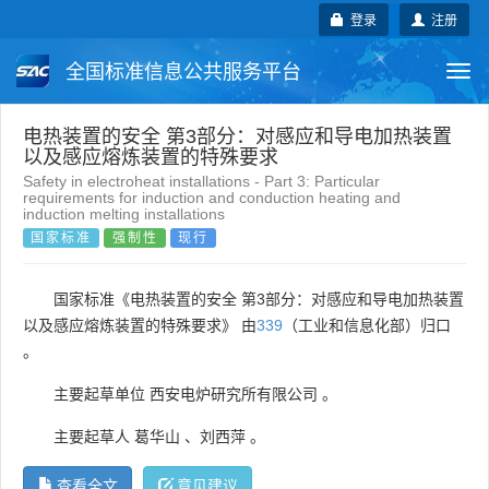
登录
注册
全国标准信息公共服务平台
Togg
navi
国家标准
行业标准
地方标准
电热装置的安全 第3部分：对感应和导电加热装置
以及感应熔炼装置的特殊要求
Safety in electroheat installations - Part 3: Particular
团体标准
企业标准
国际标准
requirements for induction and conduction heating and
induction melting installations
国家标准
强制性
现行
国外标准
技术委员会
国家标准《电热装置的安全 第3部分：对感应和导电加热装置
以及感应熔炼装置的特殊要求》 由
339
（工业和信息化部）归口
。
主要起草单位
西安电炉研究所有限公司
。
主要起草人
葛华山
、
刘西萍
。
查看全文
意见建议