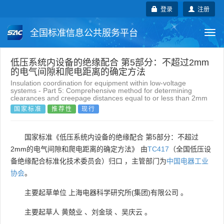
登录
注册
全国标准信息公共服务平台
Togg
navi
国家标准
行业标准
地方标准
低压系统内设备的绝缘配合 第5部分：不超过2mm
的电气间隙和爬电距离的确定方法
Insulation coordination for equipment within low-voltage
团体标准
企业标准
国际标准
systems - Part 5: Comprehensive method for determining
clearances and creepage distances equal to or less than 2mm
国家标准
推荐性
现行
国外标准
技术委员会
国家标准《低压系统内设备的绝缘配合 第5部分：不超过
2mm的电气间隙和爬电距离的确定方法》 由
TC417
（全国低压设
备绝缘配合标准化技术委员会）归口 ，主管部门为
中国电器工业
协会
。
主要起草单位
上海电器科学研究所(集团)有限公司
。
主要起草人
黄兢业
、
刘金琰
、
吴庆云
。