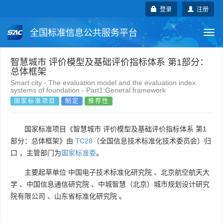
登录
注册
全国标准信息公共服务平台
Togg
navi
国家标准
行业标准
地方标准
智慧城市 评价模型及基础评价指标体系 第1部分：
总体框架
Smart city - The evaluation model and the evaluation index
团体标准
企业标准
国际标准
systems of foundation - Part1:General framework
国家标准项目
制定
推荐性
国外标准
技术委员会
国家标准项目《智慧城市 评价模型及基础评价指标体系 第1
部分：总体框架》由
TC28
（全国信息技术标准化技术委员会）归
口 ，主管部门为
国家标准委
。
主要起草单位
中国电子技术标准化研究院
、
北京航空航天大
学
、
中国信息通信研究院
、
中城智慧（北京）城市规划设计研究
院有限公司
、
山东省标准化研究院
。