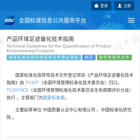
术委员会自行登记项目
技术委
登录
注册
全国标准信息公共服务平台
Togg
navi
国家标准
行业标准
地方标准
产品环境足迹量化技术指南
Technical Guidelines for the Quantification of Product
Environmental Footprint
团体标准
企业标准
国际标准
国家标准化指导性技术文件登记项目
制定
指导性技术文件
国外标准
技术委员会
国家标准化指导性技术文件登记项目《产品环境足迹量化技术
指南》由
TC207
（全国环境管理标准化技术委员会）归口，
TC207SC5
（全国环境管理标准化技术委员会生命周期评价分会）
执行 ，主管部门为
国家标准委
。
主要起草单位
中国质量认证中心有限公司
、
中国标准化研究
院
。