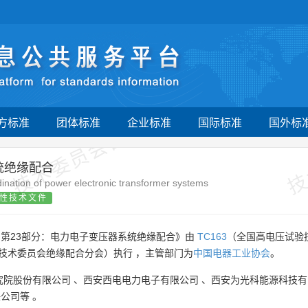
技术委员会自行登记项目
技
方标准
团体标准
企业标准
国际标准
国外标
统绝缘配合
ination of power electronic transformer systems
性技术文件
 第23部分：电力电子变压器系统绝缘配合》由
TC163
（全国高电压试验
技术委员会绝缘配合分会）执行 ，主管部门为
中国电器工业协会
。
究院股份有限公司
、
西安西电电力电子有限公司
、
西安为光科能源科技有
任公司等
。