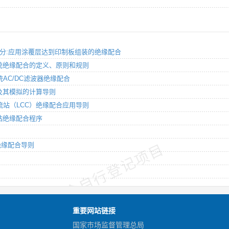
 第二部分:应用涂覆层达到印制板组装的绝缘配合
压直流系统绝缘配合的定义、原则和规则
流系统AC/DC滤波器绝缘配合
配合及其模拟的计算导则
直流换流站（LCC）绝缘配合应用导则
换流站绝缘配合程序
与绝缘配合导则
技术委员会自行登记项目
技
重要网站链接
国家市场监督管理总局