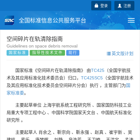
登录
注册
全国标准信息公共服务平台
Togg
navi
国家标准
行业标准
地方标准
空间碎片在轨清除指南
Guidelines on space debris removal
国家标准
指导性技术文件
现行
英文版计划
团体标准
企业标准
国际标准
国外标准
技术委员会
国家标准《空间碎片在轨清除指南》 由
TC425
（全国宇航技
术及其应用标准化技术委员会）归口，
TC425SC5
（全国宇航技术
及其应用标准化技术委员会空间碎片分会）执行 ，主管部门为
国
家标准委
。
主要起草单位
上海宇航系统工程研究所
、
国家国防科技工业
局重大专项工程中心
、
中国科学院国家天文台
、
中国航天标准化
研究所
。
主要起草人
肖余之
、
靳宗向
、
靳永强
、
赵真
、
崔宇新
、
吴
建桔
、
索乐
、
唐梦辉
、
刘静
、
泉浩芳
、
王卫楠
、
王洪宇
、
孟涛