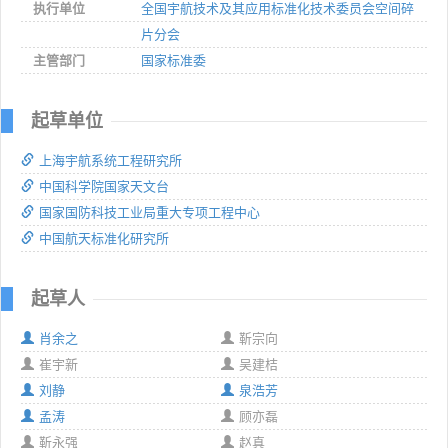
执行单位
全国宇航技术及其应用标准化技术委员会空间碎
片分会
主管部门
国家标准委
起草单位
上海宇航系统工程研究所
中国科学院国家天文台
国家国防科技工业局重大专项工程中心
中国航天标准化研究所
起草人
肖余之
靳宗向
崔宇新
吴建桔
刘静
泉浩芳
孟涛
顾亦磊
靳永强
赵真