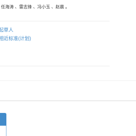
、
任海涛
、
雷志锋
、
冯小玉
、
赵晨
。
起草人
相近标准(计划)