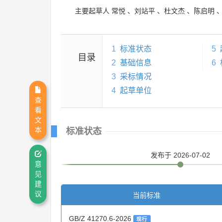
主要起草人
常悦
、
刘站平
、
杜文杰
、
陈启明
1
标准状态
5
目录
2
基础信息
6
3
采标情况
4
起草单位
查
看
文
本
标准状态
发布
于 2026-07-02
意
见
建
议
当前标准
GB/Z 41270.6-2026
现行