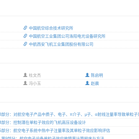
中国航空综合技术研究所
中国航空工业集团公司洛阳电光设备研究所
中航西安飞机工业集团股份有限公司
杜文杰
陈启明
冯小玉
赵晨
射影响 第8部分：对航空电子产品中质子、电子、π介子、μ子、α射线注量率导致单粒
影响 第4部分：控制潜在单粒子效应的飞机高压设备设计
射影响 第5部分：航空电子系统中热中子注量率及其单粒子效应影响评估
气辐射影响 第9部分：航空电子设备单粒子效应故障率计算程序与方法