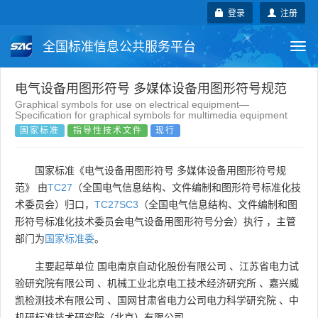
登录
注册
全国标准信息公共服务平台
Togg
navi
国家标准
行业标准
地方标准
电气设备用图形符号 多媒体设备用图形符号规范
Graphical symbols for use on electrical equipment—
Specification for graphical symbols for multimedia equipment
团体标准
企业标准
国际标准
国家标准
指导性技术文件
现行
国外标准
技术委员会
国家标准《电气设备用图形符号 多媒体设备用图形符号规
范》 由
TC27
（全国电气信息结构、文件编制和图形符号标准化技
术委员会）归口，
TC27SC3
（全国电气信息结构、文件编制和图
形符号标准化技术委员会电气设备用图形符号分会）执行 ，主管
部门为
国家标准委
。
主要起草单位
国电南京自动化股份有限公司
、
江苏省电力试
验研究院有限公司
、
机械工业北京电工技术经济研究所
、
嘉兴威
凯检测技术有限公司
、
国网甘肃省电力公司电力科学研究院
、
中
机研标准技术研究院（北京）有限公司
。