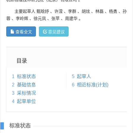
主要起草人
甄晗妤
、
许滢
、
李群
、
胡炫
、
林磊
、
杨勇
、
孙
蓉
、
李岭辉
、
徐元凤
、
张苹
、
周建华
。
查看全文
意见建议
目录
1
标准状态
5
起草人
2
基础信息
6
相近标准(计划)
3
采标情况
4
起草单位
标准状态