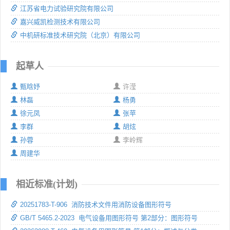
江苏省电力试验研究院有限公司
嘉兴威凯检测技术有限公司
中机研标准技术研究院（北京）有限公司
起草人
甄晗妤
许滢
林磊
杨勇
徐元凤
张苹
李群
胡炫
孙蓉
李岭辉
周建华
相近标准(计划)
20251783-T-906 消防技术文件用消防设备图形符号
GB/T 5465.2-2023 电气设备用图形符号 第2部分：图形符号