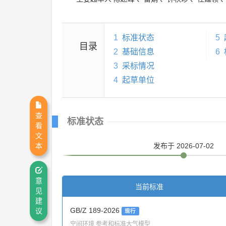
1
标准状态
5
目录
2
基础信息
6
3
采标情况
4
起草单位
查
标准状态
看
文
本
发布
于 2026-07-02
意
当前标准
见
建
GB/Z 189-2026
议
现行
空间环境 参考和标准大气模型