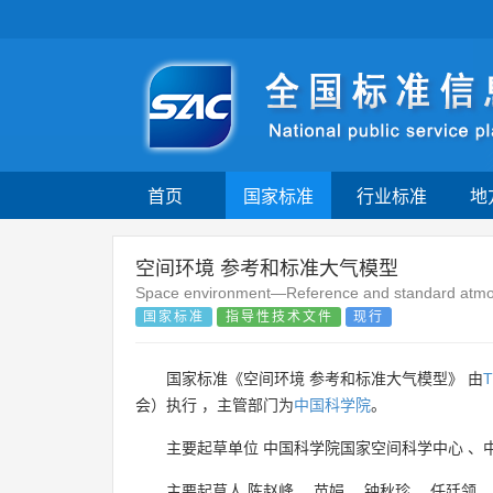
首页
国家标准
行业标准
地
空间环境 参考和标准大气模型
Space environment—Reference and standard atm
国家标准
指导性技术文件
现行
国家标准《空间环境 参考和标准大气模型》 由
T
会）执行 ，主管部门为
中国科学院
。
主要起草单位
中国科学院国家空间科学中心
、
主要起草人
陈赵峰
、
苗娟
、
钟秋珍
、
任廷领