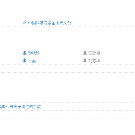
中国科学院紫金山天文台
钟秋珍
任廷领
王晶
刘方华
RI）模型和等离子体层的扩展