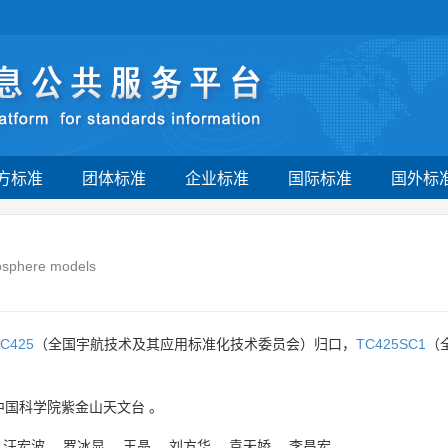
方标准
团体标准
企业标准
国际标准
国外标
osphere models
C425
（全国宇航技术及其应用标准化技术委员会）归口，
TC425SC1
（
中国科学院紫金山天文台
。
、
汪宏波
、
罗冰显
、
王晶
、
刘方华
、
袁天娇
、
李昌宏
。