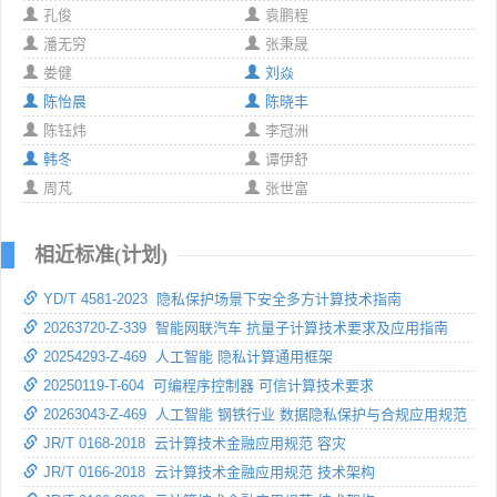
孔俊
袁鹏程
潘无穷
张秉晟
娄健
刘焱
陈怡晨
陈晓丰
陈钰炜
李冠洲
韩冬
谭伊舒
周芃
张世富
相近标准(计划)
YD/T 4581-2023 隐私保护场景下安全多方计算技术指南
20263720-Z-339 智能网联汽车 抗量子计算技术要求及应用指南
20254293-Z-469 人工智能 隐私计算通用框架
20250119-T-604 可编程序控制器 可信计算技术要求
20263043-Z-469 人工智能 钢铁行业 数据隐私保护与合规应用规范
JR/T 0168-2018 云计算技术金融应用规范 容灾
JR/T 0166-2018 云计算技术金融应用规范 技术架构