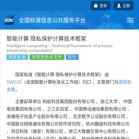
登录
注册
全国标准信息公共服务平台
Togg
navi
国家标准
行业标准
地方标准
智能计算 隐私保护计算技术框架
Intelligent computing—Technical framework of privacy-
preserving computation
团体标准
企业标准
国际标准
国家标准
指导性技术文件
现行
国外标准
技术委员会
国家标准《智能计算 隐私保护计算技术框架》 由
SWG32
（全国智能计算标准化工作组）归口 ，主管部门为
国家标
准委
。
主要起草单位
蚂蚁科技集团股份有限公司
、
浙江大学
、
中国
电信集团有限公司
、
之江实验室
、
中国移动通信集团有限公司
、
浪潮电子信息产业股份有限公司
、
北京数字认证股份有限公司
、
中国联合网络通信有限公司软件研究院
、
杭州趣链科技有限公司
、
洞见科技（雄安）有限公司
、
浙江大数据交易中心有限公司
、
华控清交信息科技（北京）有限公司
、
杭州锘崴信息科技有限公