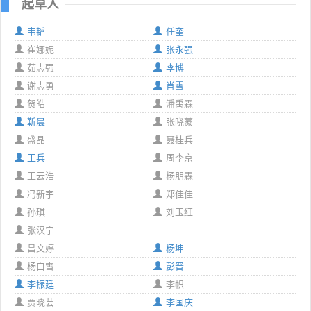
起草人
韦韬
任奎
崔娜妮
张永强
茹志强
李博
谢志勇
肖雪
贺皓
潘禹霖
靳晨
张晓蒙
盛晶
聂桂兵
王兵
周李京
王云浩
杨朋霖
冯新宇
郑佳佳
孙琪
刘玉红
张汉宁
昌文婷
杨坤
杨白雪
彭晋
李振廷
李帜
贾晓芸
李国庆