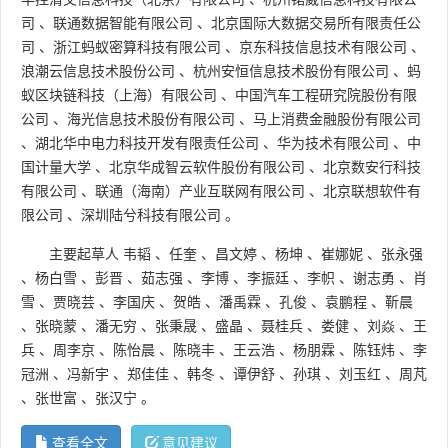
司
、
联通数据智能有限公司
、
北京国际大数据交易所有限责任公
司
、
浙江蚂蚁密算科技有限公司
、
京东科技信息技术有限公司
、
浪潮云信息技术股份公司
、
杭州安恒信息技术股份有限公司
、
蚂
蚁区块链科技（上海）有限公司
、
中国汽车工程研究院股份有限
公司
、
海光信息技术股份有限公司
、
马上消费金融股份有限公司
、
湖北华中电力科技开发有限责任公司
、
华为技术有限公司
、
中
国计量大学
、
北京华成智云软件股份有限公司
、
北京数安行科技
有限公司
、
联通（海南）产业互联网有限公司
、
北京联想软件有
限公司
、
深圳陆兮科技有限公司
。
主要起草人
韦韬
、
任奎
、
昌文婷
、
杨坤
、
崔娜妮
、
张永强
、
杨白雪
、
彭晋
、
茹志强
、
李博
、
李振廷
、
李帜
、
谢志勇
、
肖
雪
、
贾晓芸
、
李国庆
、
贺皓
、
潘禹霖
、
孔俊
、
袁鹏程
、
靳晨
、
张晓蒙
、
潘无穷
、
张秉晟
、
盛晶
、
聂桂兵
、
娄健
、
刘焱
、
王
兵
、
周李京
、
陈怡晨
、
陈晓丰
、
王云浩
、
杨朋霖
、
陈钰炜
、
李
冠洲
、
冯新宇
、
郑佳佳
、
韩冬
、
谭伊舒
、
孙琪
、
刘玉红
、
周芃
、
张世富
、
张汉宁
。
查看全文
意见建议