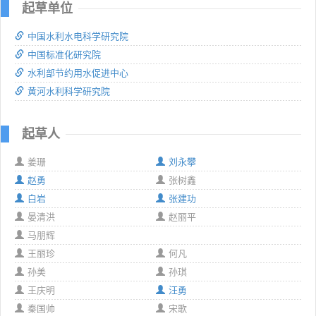
起草单位
中国水利水电科学研究院
中国标准化研究院
水利部节约用水促进中心
黄河水利科学研究院
起草人
姜珊
刘永攀
赵勇
张树鑫
白岩
张建功
晏清洪
赵丽平
马朋辉
王丽珍
何凡
孙美
孙琪
王庆明
汪勇
秦国帅
宋歌