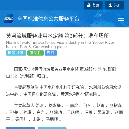
登录
注册
全国标准信息公共服务平台
Togg
navi
国家标准
行业标准
地方标准
黄河流域服务业用水定额 第3部分：洗车场所
Norm of water intake for service industry in the Yellow River
basin—Part 3: Car washing place
团体标准
企业标准
国际标准
国家标准
强制性
现行
国外标准
技术委员会
国家标准《黄河流域服务业用水定额 第3部分：洗车场所》
由
332
（水利部）归口 。
主要起草单位
中国水利水电科学研究院
、
水利部节约用水促
进中心
、
中国标准化研究院
、
黄河水利科学研究院
。
主要起草人
姜珊
、
刘永攀
、
王丽珍
、
何凡
、
赵勇
、
张树鑫
、
孙美
、
孙琪
、
白岩
、
张建功
、
王庆明
、
汪勇
、
晏清洪
、
赵丽
平
、
秦国帅
、
宋歌
、
马朋辉
。