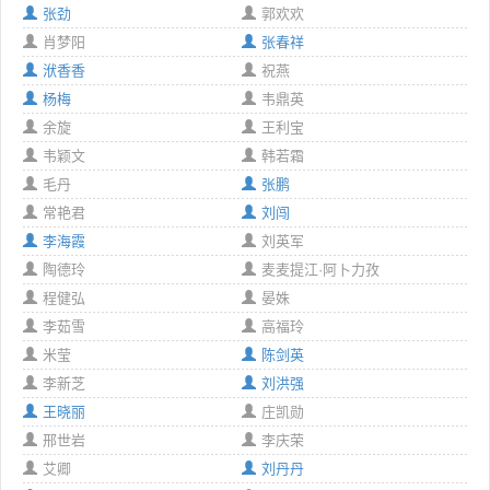
张劲
郭欢欢
肖梦阳
张春祥
洑香香
祝燕
杨梅
韦鼎英
余旋
王利宝
韦颖文
韩若霜
毛丹
张鹏
常艳君
刘闯
李海霞
刘英军
陶德玲
麦麦提江·阿卜力孜
程健弘
晏姝
李茹雪
高福玲
米莹
陈剑英
李新芝
刘洪强
王晓丽
庄凯勋
邢世岩
李庆荣
艾卿
刘丹丹