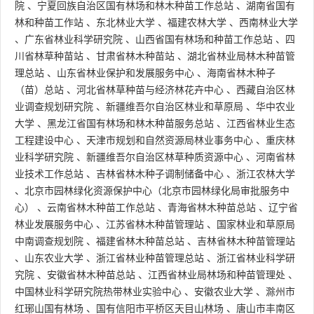
院
、
宁夏回族自治区国有林场和林木种苗工作总站
、
湖南省国有
林和种苗工作站
、
东北林业大学
、
福建农林大学
、
西南林业大学
、
广东省林业科学研究院
、
山西省国有林场和种苗工作总站
、
四
川省林草种苗站
、
甘肃省林木种苗站
、
湖北省林业局林木种苗管
理总站
、
山东省林业保护和发展服务中心
、
海南省林木种子
（苗）总站
、
河北省林草种苗与经济林花卉中心
、
西藏自治区林
业调查规划研究院
、
新疆维吾尔自治区林业和草原局
、
华中农业
大学
、
黑龙江省国有林场和林木种苗服务总站
、
江西省林业生态
工程建设中心
、
天津市规划和自然资源局林业事务中心
、
重庆林
业科学研究院
、
新疆维吾尔自治区林草种质资源中心
、
河南省林
业技术工作总站
、
吉林省林木种子调制储备中心
、
浙江农林大学
、
北京市园林绿化资源保护中心（北京市园林绿化局审批服务中
心）
、
云南省林木种苗工作总站
、
青海省林木种苗总站
、
辽宁省
林业发展服务中心
、
江苏省林木种苗管理站
、
国家林业和草原局
中南调查规划院
、
福建省林木种苗总站
、
吉林省林木种苗管理站
、
山东农业大学
、
浙江省林业种苗管理总站
、
浙江省林业科学研
究院
、
安徽省林木种苗总站
、
江西省林业局林场和种苗管理处
、
中国林业科学研究院热带林业实验中心
、
安徽农业大学
、
滁州市
红琊山国有林场
、
国有信阳市平桥区天目山林场
、
唐山市丰南区