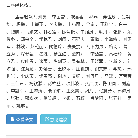
园林绿化站
。
主要起草人
刘勇
、
李国雷
、
洑香香
、
祝燕
、
余玉珠
、
吴锦
华
、
杨梅
、
韦鼎英
、
李庆梅
、
韦小丽
、
余旋
、
王利宝
、
白卉
、
钱滕
、
韦颖文
、
韩若霜
、
陈菊艳
、
牛锦凤
、
毛丹
、
张鹏
、
荣
俊冬
、
郑会全
、
常艳君
、
刘闯
、
石建忠
、
董梅
、
李海霞
、
刘英
军
、
林波
、
赵艳丽
、
陶德玲
、
麦麦提江·阿卜力孜
、
梅莉
、
曹
立为
、
程健弘
、
晏姝
、
杨立红
、
戴前莉
、
李茹雪
、
高福玲
、
黄
立君
、
应叶青
、
米莹
、
陈剑英
、
吴有林
、
王晓萃
、
李新芝
、
刘
洪强
、
沈海龙
、
郑郁善
、
王晓丽
、
庄凯勋
、
鲍文娟
、
李想
、
邢
世岩
、
李庆荣
、
樊民亮
、
谢地
、
艾卿
、
刘丹丹
、
马跃
、
万芳芳
、
王佳茜
、
杨钦淞
、
彭祚登
、
项伟波
、
张广欣
、
陈卫国
、
刘鑫
、
李凯军
、
王海娇
、
裴子琦
、
王文霄
、
胡凡
、
张慧芳
、
郭海月
、
张劲
、
郭欢欢
、
常笑超
、
李想
、
石颖
、
肖梦阳
、
张春祥
、
吴
丽
、
姚琳
。
查看全文
意见建议