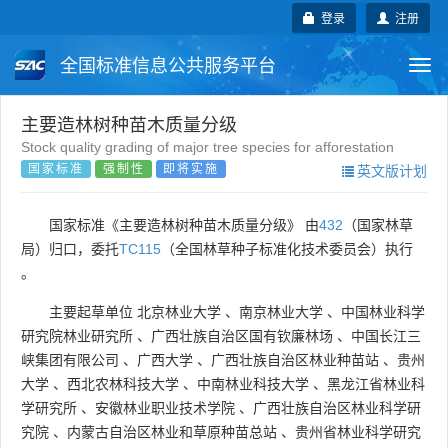
登录
注册
全国标准信息公共服务平台
Togg
navi
国家标准
行业标准
地方标准
主要造林树种苗木质量分级
Stock quality grading of major tree species for afforestation
国家标准
强制性
即将实施
英文版计划
团体标准
企业标准
国际标准
国外标准
技术委员会
国家标准《主要造林树种苗木质量分级》 由
432
（国家林草
局）归口，委托
TC115
（全国林草种子标准化技术委员会）执行
。
主要起草单位
北京林业大学
、
南京林业大学
、
中国林业科学
研究院林业研究所
、
广西壮族自治区国有钦廉林场
、
中国长江三
峡集团有限公司
、
广西大学
、
广西壮族自治区林业种苗站
、
贵州
大学
、
西北农林科技大学
、
中南林业科技大学
、
黑龙江省林业科
学研究所
、
安徽林业职业技术学院
、
广西壮族自治区林业科学研
究院
、
内蒙古自治区林业和草原种苗总站
、
贵州省林业科学研究