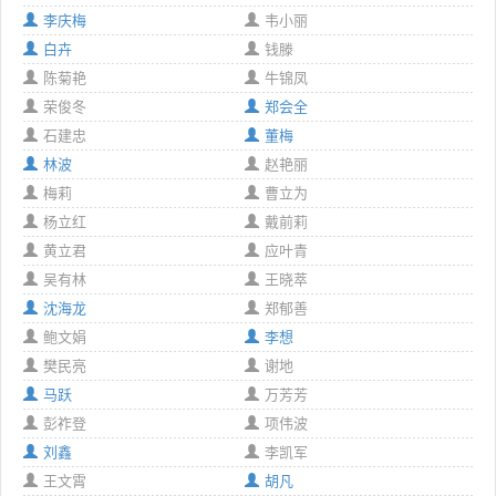
李庆梅
韦小丽
白卉
钱滕
陈菊艳
牛锦凤
荣俊冬
郑会全
石建忠
董梅
林波
赵艳丽
梅莉
曹立为
杨立红
戴前莉
黄立君
应叶青
吴有林
王晓萃
沈海龙
郑郁善
鲍文娟
李想
樊民亮
谢地
马跃
万芳芳
彭祚登
项伟波
刘鑫
李凯军
王文霄
胡凡