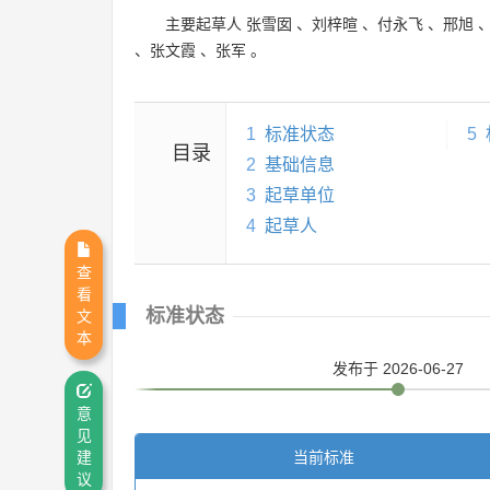
主要起草人
张雪囡
、
刘梓暄
、
付永飞
、
邢旭
、
张文霞
、
张军
。
1
标准状态
5
目录
2
基础信息
3
起草单位
4
起草人
查
看
标准状态
文
本
发布
于 2026-06-27
意
见
当前标准
建
议