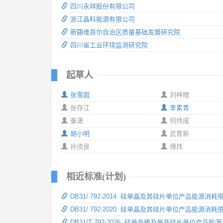
四川永祥股份有限公司
浙江晶科能源有限公司
新疆维吾尔自治区质量基础发展研究院
四川省工业环境监测研究院
起草人
张雪囡
刘梓暄
张存江
李素青
秦潇
何伟成
胡小明
武育新
孙须良
傅炜
相近标准(计划)
DB31/ 792-2014 硅单晶及其硅片单位产品能源消耗
DB31/ 792-2020 硅单晶及其硅片单位产品能源消耗
DB31/T 792-2026 硅单晶棒及单晶硅片单位产品能