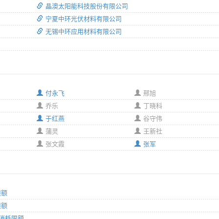
晶澳太阳能科技股份有限公司
宁夏中环光伏材料有限公司
无锡中环应用材料有限公司
付永飞
邢旭
乔乐
丁晓科
于红燕
谷守伟
蒲灵
王新社
张文霞
张军
限额
限额
源消耗限额