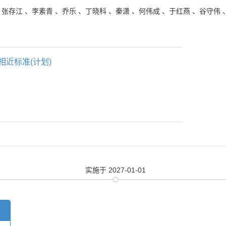
、
张存江
、
李素青
、
乔乐
、
丁晓科
、
秦潇
、
何伟成
、
于红燕
、
谷守伟
相近标准(计划)
实施
于 2027-01-01