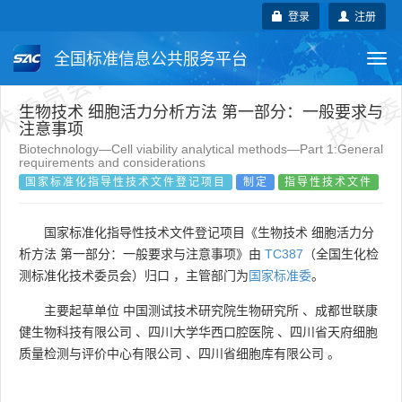
术委员会自行登记项目
技术委
登录
注册
全国标准信息公共服务平台
Togg
navi
国家标准
行业标准
地方标准
生物技术 细胞活力分析方法 第一部分：一般要求与
注意事项
Biotechnology—Cell viability analytical methods—Part 1:General
团体标准
企业标准
国际标准
requirements and considerations
国家标准化指导性技术文件登记项目
制定
指导性技术文件
国外标准
技术委员会
国家标准化指导性技术文件登记项目《生物技术 细胞活力分
析方法 第一部分：一般要求与注意事项》由
TC387
（全国生化检
测标准化技术委员会）归口 ，主管部门为
国家标准委
。
主要起草单位
中国测试技术研究院生物研究所
、
成都世联康
健生物科技有限公司
、
四川大学华西口腔医院
、
四川省天府细胞
质量检测与评价中心有限公司
、
四川省细胞库有限公司
。