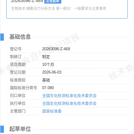
20263096-Z-469
正在起草
生物技术 细胞活力分析方法 第一部分：一般要求与注意事项
术委员会自行登记项目
技术委
基础信息
登记号
20263096-Z-469
制修订
制定
项目周期
10个月
登记日期
2026-06-03
标准类别
基础
国际标准分类号
07.080
归口单位
全国生化检测标准化技术委员会
执行单位
全国生化检测标准化技术委员会
主管部门
国家标准委
起草单位