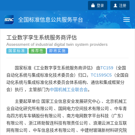
登录
注册
全国标准信息公共服务平台
Togg
navi
国家标准
行业标准
地方标准
工业数字孪生系统服务商评估
Assessment of industrial digital twin system providers
国家标准
推荐性
即将实施
团体标准
企业标准
国际标准
国外标准
技术委员会
国家标准《工业数字孪生系统服务商评估》 由
TC159
（全国
自动化系统与集成标准化技术委员会）归口，
TC159SC5
（全国自
动化系统与集成标准化技术委员会体系结构、通信和集成框架分
会）执行 ，主管部门为
中国机械工业联合会
。
主要起草单位
国家工业信息安全发展研究中心
、
北京机械工
业自动化研究所有限公司
、
国网电力空间技术有限公司
、
中车青
岛四方机车车辆股份有限公司
、
南方电网数字平台科技（广东）
有限公司
、
浙江砖助智连科技有限责任公司
、
浪潮云洲工业互联
网有限公司
、
中车信息技术有限公司
、
中建材玻璃新材料研究院