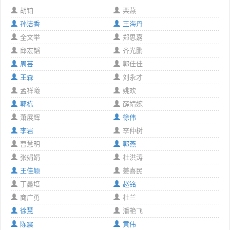
胡铂
栾燕
孙洁香
王海丹
全文举
郑思嘉
邱宏韬
齐光鹏
周芸
郭佳佳
王森
刘永才
孟祥曦
姚欢
郭栋
薛靖婉
萧展辉
徐伟
李岩
李仲树
曹慧明
郭燕
张娟娟
杜洪涛
王佳颖
姜喜民
丁鑫培
赵铭
商广勇
杜兰
徐慧
潘艳飞
陈震
黄伟