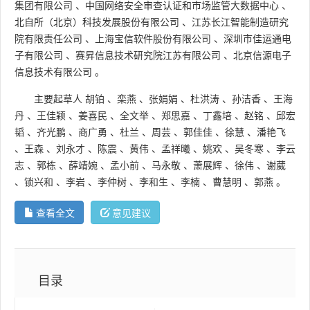
集团有限公司
、
中国网络安全审查认证和市场监管大数据中心
、
北自所（北京）科技发展股份有限公司
、
江苏长江智能制造研究
院有限责任公司
、
上海宝信软件股份有限公司
、
深圳市佳运通电
子有限公司
、
赛昇信息技术研究院江苏有限公司
、
北京信源电子
信息技术有限公司
。
主要起草人
胡铂
、
栾燕
、
张娟娟
、
杜洪涛
、
孙洁香
、
王海
丹
、
王佳颖
、
姜喜民
、
全文举
、
郑思嘉
、
丁鑫培
、
赵铭
、
邱宏
韬
、
齐光鹏
、
商广勇
、
杜兰
、
周芸
、
郭佳佳
、
徐慧
、
潘艳飞
、
王森
、
刘永才
、
陈震
、
黄伟
、
孟祥曦
、
姚欢
、
吴冬寒
、
李云
志
、
郭栋
、
薛靖婉
、
孟小前
、
马永敬
、
萧展辉
、
徐伟
、
谢葳
、
锁兴和
、
李岩
、
李仲树
、
李和生
、
李楠
、
曹慧明
、
郭燕
。
查看全文
意见建议
目录