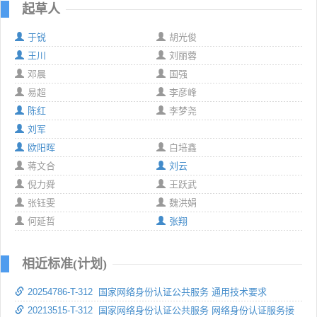
起草人
于锐
胡光俊
王川
刘丽蓉
邓晨
国强
易超
李彦峰
陈红
李梦尧
刘军
欧阳晖
白培鑫
蒋文合
刘云
倪力舜
王跃武
张钰雯
魏洪娟
何延哲
张翔
相近标准(计划)
20254786-T-312 国家网络身份认证公共服务 通用技术要求
20213515-T-312 国家网络身份认证公共服务 网络身份认证服务接