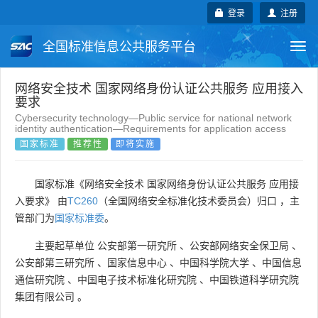
登录
注册
全国标准信息公共服务平台
Togg
navi
国家标准
行业标准
地方标准
网络安全技术 国家网络身份认证公共服务 应用接入
要求
Cybersecurity technology—Public service for national network
团体标准
企业标准
国际标准
identity authentication—Requirements for application access
国家标准
推荐性
即将实施
国外标准
技术委员会
国家标准《网络安全技术 国家网络身份认证公共服务 应用接
入要求》 由
TC260
（全国网络安全标准化技术委员会）归口 ，主
管部门为
国家标准委
。
主要起草单位
公安部第一研究所
、
公安部网络安全保卫局
、
公安部第三研究所
、
国家信息中心
、
中国科学院大学
、
中国信息
通信研究院
、
中国电子技术标准化研究院
、
中国铁道科学研究院
集团有限公司
。