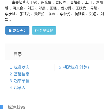
主要起草人
于锐
、
胡光俊
、
欧阳晖
、
白培鑫
、
王川
、
刘丽
蓉
、
蒋文合
、
刘云
、
邓晨
、
国强
、
倪力舜
、
王跃武
、
易超
、
李彦峰
、
张钰雯
、
魏洪娟
、
陈红
、
李梦尧
、
何延哲
、
张翔
、
刘
军
。
查看全文
意见建议
目录
1
标准状态
5
相近标准(计划)
2
基础信息
3
起草单位
4
起草人
标准状态